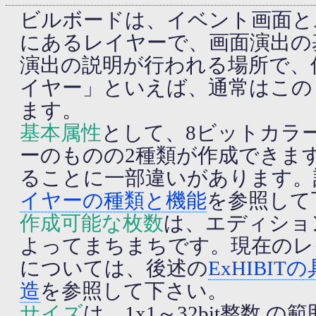
ビルボードは、イベント画面と
にあるレイヤーで、画面演出の
演出の説明が行われる場所で、
イヤー」といえば、通常はこの
ます。
基本属性
として、8ビットカラ
ーのものの2種類が作成できま
ることに一部違いがあります。
イヤーの種類と機能
を参照して
作成可能な枚数
は、エディショ
よってまちまちです。現在のレ
については、後述の
ExHIBI
造
を参照して下さい。
サイズ
は、1x1～32bit整数 