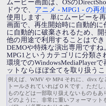
ムービー画面は、OSのDirect
ドウで、
アニメ - MPG1 - の再
使用します。 単にムービーを
画面で、再生開始時に自動的に
に自動的に破棄されるため、開
他の用途で利用することはできま
DEMOや特殊な演出専用ですね
MPG1というカテゴリに分類
環境でのWindowsMediaPla
ットならほぼ全てを取り扱うこ
例えば、WMV や MP4 それに、div
トールされていればＯＫです。ただし
ものなどは一部取り扱えないものもありま
どのように、非常に重いフォーマット