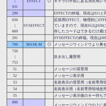
|
EFFECT
◎
キャラの手前にある演出用レ
611
299
EFFECTの終端。現在は611
650
拡張用EFFECT。物理的にE
|
SYSEFFECT
ていますので、現在612は65
669
存したコードはできるだけ避
291
SYSEFFECTの終端。現在は6
700
MASK-M
◎
メッセージウィンドウより奧
750
|
吹き出し履歴用
753
51
メッセージの背景用
52
メッセージ表示用
53
名前表示の背景用（名前専用
54
名前表示用（名前専用領域使
55
メッセージ表示後のキー待ち
800
メッセージウィンドウの上に