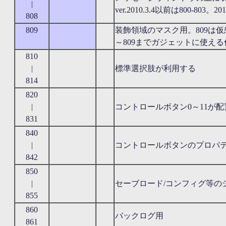
|
ver.2010.3.4以前は800-803
808
809
装飾領域のマスク用。809は仮
～809までガジェットに使える
810
|
標準選択肢が利用する
814
820
|
コントロールボタン0～11が配
831
840
|
コントロールボタンのプロパ
842
850
|
セーブロード/コンフィグ等の
855
860
バックログ用
861