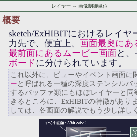
レイヤー ～ 画像制御単位
概要
sketch/ExHIBITにおける
力先で、便宜上、
画面最奧にあ
最前面にあるムービー画面
と、
ボード
に分けられています。
これ以外に、ビューやイベント画面に
ー
と呼ばれる一種の深度ステンシルバ
するバッファ類にもほぼレイヤーと同
きるところに、ExHIBITの特徴があり
しては、各画面の解説でもう少し詳し