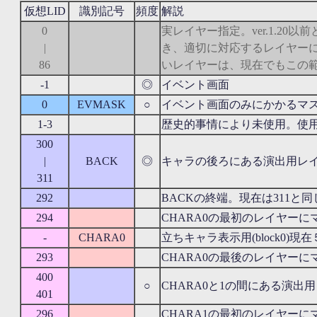
仮想LID
識別記号
頻度
解説
0
実レイヤー指定。ver.1.20
|
き、適切に対応するレイヤー
86
いレイヤーは、現在でもこの範
-1
◎
イベント画面
0
EVMASK
○
イベント画面のみにかかるマ
1-3
歴史的事情により未使用。使
300
|
BACK
◎
キャラの後ろにある演出用レ
311
292
BACKの終端。現在は311と
294
CHARA0の最初のレイヤーに
-
CHARA0
立ちキャラ表示用(block0)現
293
CHARA0の最後のレイヤーに
400
○
CHARA0と1の間にある演出
401
296
CHARA1の最初のレイヤーに