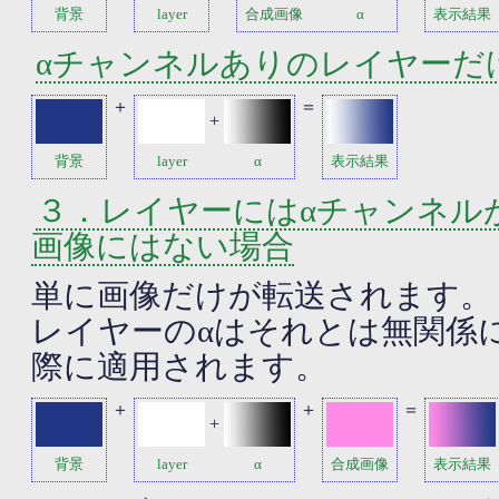
背景
layer
合成画像
α
表示結果
αチャンネルありのレイヤーだ
＋
＝
+
背景
layer
α
表示結果
３．レイヤーにはαチャンネル
画像にはない場合
単に画像だけが転送されます。
レイヤーのαはそれとは無関係
際に適用されます。
＋
＋
＝
+
背景
layer
α
合成画像
表示結果