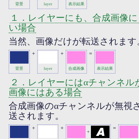
背景
layer
表示結果
１．レイヤーにも、合成画像に
い場合
当然、画像だけが転送されます
＋
＋
＝
背景
layer
合成画像
表示結果
２．レイヤーにはαチャンネル
画像にはある場合
合成画像のαチャンネルが無視
送されます。
＋
＋
＝
+