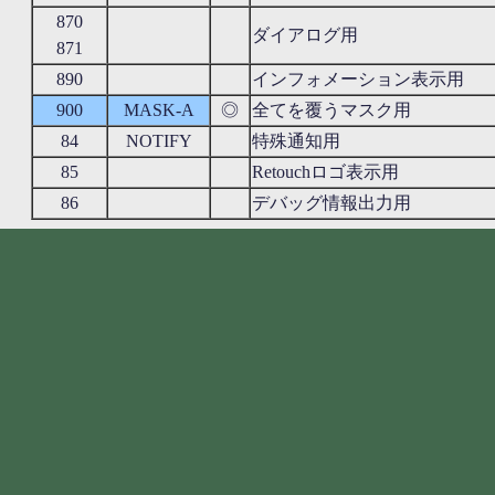
870
ダイアログ用
871
890
インフォメーション表示用
900
MASK-A
◎
全てを覆うマスク用
84
NOTIFY
特殊通知用
85
Retouchロゴ表示用
86
デバッグ情報出力用