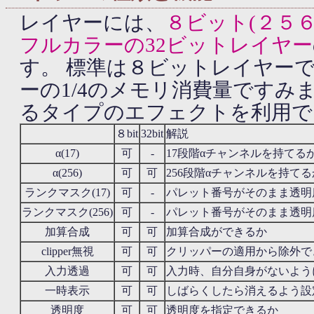
レイヤーには、
８ビット(２５
フルカラーの32ビットレイヤー
す。 標準は８ビットレイヤーで
ーの1/4のメモリ消費量ですみ
るタイプのエフェクトを利用で
８bit
32bit
解説
α(17)
可
-
17段階αチャンネルを持てる
α(256)
可
可
256段階αチャンネルを持てる
ランクマスク(17)
可
-
パレット番号がそのまま透明
ランクマスク(256)
可
-
パレット番号がそのまま透明
加算合成
可
可
加算合成ができるか
clipper無視
可
可
クリッパーの適用から除外で
入力透過
可
可
入力時、自分自身がないよう
一時表示
可
可
しばらくしたら消えるよう設
透明度
可
可
透明度を指定できるか