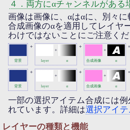
４．両方にαチャンネルがある
画像は画像に、αはαに、別々
合成画像のαを適用してレイヤ
わけではないことにご注意くだ
＋
＋
+
+
背景
layer
α
合成画像
α
＋
＋
+
+
背景
layer
α
合成画像
α
一部の選択アイテム合成には例
れています。詳細は
選択アイテ
レイヤーの種類と機能