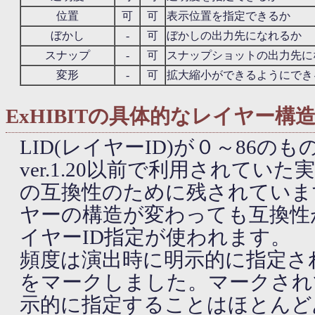
位置
可
可
表示位置を指定できるか
ぼかし
-
可
ぼかしの出力先になれるか
スナップ
-
可
スナップショットの出力先に
変形
-
可
拡大縮小ができるようにでき
ExHIBITの具体的なレイヤー構造 (ve
LID(レイヤーID)が０～86のもの
ver.1.20以前で利用されてい
の互換性のために残されていま
ヤーの構造が変わっても互換性
イヤーID指定が使われます。
頻度は演出時に明示的に指定さ
をマークしました。マークされ
示的に指定することはほとんど